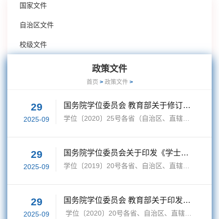
国家文件
自治区文件
校级文件
政策文件
首页
>
政策文件
>
29
国务院学位委员会 教育部关于修订印发《学位授权点合格评估办法》的通知
学位〔2020〕25号各省（自治区、直辖市）学位委员会、教育厅（教委），新疆生产建设兵 团学位委员会、教育局，有关部门，中国科学院大学、中国社会科学院大学，中共中央党校学位评定委员会，军队学位委员会： 为贯彻落实《深化新时代教育评价改革总体方案》和全国研究生教育会议精神，进一步规范学位与研究生教育质量管理，完善学位授权点合格评估制度，经国务院学位委员会第三十六会议审议批准，现将修订后的《学位授权点合...
2025-09
29
国务院学位委员会关于印发《学士学位授权与授予管理办法》的通知
学位〔2019〕20号各省、自治区、直辖市学位委员会，军队学位委员会，各学士学位授予单位： 为深入贯彻落实习近平总书记关于教育的重要论述和全国教育大会精神，全面落实立德树人根本任务，进一步加强学士学位工作，提升本科教育质量，现将国务院学位委员会第三十五次会议审议通过的《学士学位授权与授予管理办法》（以下简称《办法》）印发给你们。 各省、自治区、直辖市学位委员会和军队学位委员会要高度重视，尽快部署...
2025-09
29
国务院学位委员会 教育部关于印发《专业学位研究生教育发展方案（2020-2025）》的通知
学位〔2020〕20号各省、自治区、直辖市学位委员会，新疆生产建设兵团学位委员会，军队学位委员会，各研究生培养单位： 国务院学位委员会第三十六次会议已审议通过《专业学位研究生教育发展方案（2020-2025）》，现印发给你们，请结合实际认真贯彻执行。国务院学位委员会 教育部2020年9月25日
2025-09