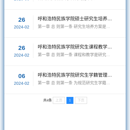
26
呼和浩特民族学院硕士研究生培养方案 实施与管理办法
第一章 总 则第一条 研究生培养方案是研究生培养全过程的重要依据，是培养适应经济社会发展需要、具有国际视野和创新创业能力的高层次人才的有效保证。为了进一步规范我校研究生培养方案制定与实施环节，提高培养方案的科学性和前瞻性，适应我校学科建设和人才培养的需求，根据《中华人民共和国学位条例》和教育部有关文件精神，特制定本办法。第二条 研究生培养方案制定和实施要以学科建设和人才培养为目标，遵循研究生教育规...
2024-02
26
呼和浩特民族学院研究生课程教学管理 办法
第一章 总 则第一条 课程和教学是研究生培养工作的重要组成部分，是研究生掌握坚实基础理论和系统专业知识的重要途径。为进一步规范研究生课程教学工作，加强研究生课程教学的组织与管理，保证研究生课程教学质量，深化教学改革，结合我校实际情况，特制定本办法。第二章 教师任课的基本条件第二条 研究生课程任课教师须是教学、科研或实践经验较丰富的高级职称人员。对于教学水平较高或具有博士学位的优秀中级职称教师，经批准...
2024-02
06
呼和浩特民族学院研究生学籍管理办法
第一章 总 则第一条 为规范研究生学籍管理，维护学校正常的教学秩序，保障研究生合法权益，提高人才培养质量，依据《中华人民共和国教育法》、《中华人民共和国高等教育法》以及《普通高等学校学生管理规定》等有关法律、法规，结合我校实际情况，制定本规定。第二条 本规定适用于在我校接受普通高等学历教育的研究生学籍管理。第二章 入学与注册第三条 按照国家招生规定，经我校录取的研究生新生持呼和浩特民族学院录取通知书...
2024-02
共4条
上页
1
下页