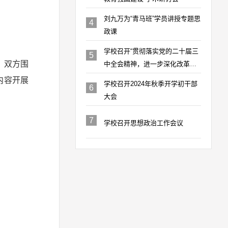
刘九万为“青马班”学员讲授专题思
4
政课
学校召开“贯彻落实党的二十届三
5
。双方围
中全会精神，进一步深化改革，
推动高质量发展”专题研讨会
内容开展
学校召开2024年秋季开学初干部
6
大会
7
学校召开思想政治工作会议