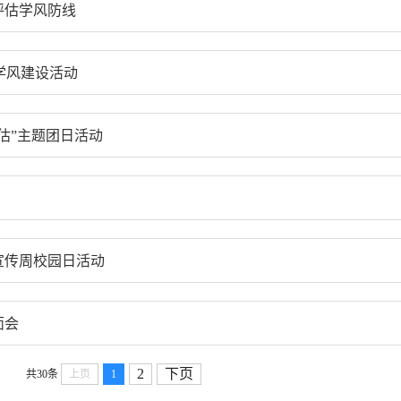
评估学风防线
学风建设活动
估”主题团日活动
宣传周校园日活动
面会
2
下页
共30条
上页
1