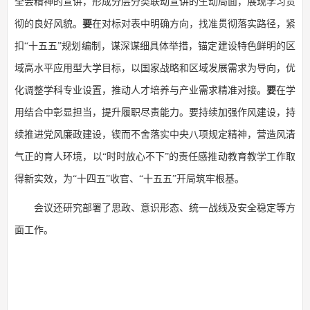
全会精神的宣讲，形成分层分类联动宣讲的生动局面，展现学习贯
彻的良好风貌。
要
在对标对表中明确方向，找准贯彻落实路径，紧
扣“十五五”规划编制，谋深谋细具体举措，锚定建设特色鲜明的区
域高水平应用型大学目标，以国家战略和区域发展需求为导向，优
化调整学科专业设置，推动人才培养与产业需求精准对接。
要
在学
用结合中彰显担当，提升履职尽责能力。要持续加强作风建设，持
续推进党风廉政建设，锲而不舍落实中央八项规定精神，营造风清
气正的育人环境，以“时时放心不下”的责任感推动教育教学工作取
得新实效，为“十四五”收官、“十五五”开局筑牢根基。
会议还研究部署了思政、意识形态、统一战线及安全稳定等方
面工作。