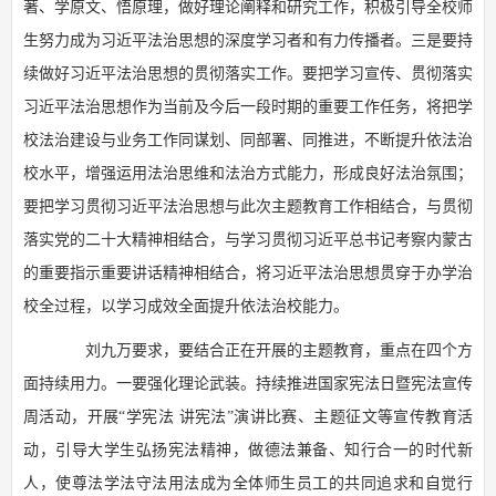
著、学原文、悟原理，做好理论阐释和研究工作，积极引导全校师
生努力成为习近平法治思想的深度学习者和有力传播者。三是要持
续做好习近平法治思想的贯彻落实工作。要把学习宣传、贯彻落实
习近平法治思想作为当前及今后一段时期的重要工作任务，将把学
校法治建设与业务工作同谋划、同部署、同推进，不断提升依法治
校水平，增强运用法治思维和法治方式能力，形成良好法治氛围；
要把学习贯彻习近平法治思想与此次主题教育工作相结合，与贯彻
落实党的二十大精神相结合，与学习贯彻习近平总书记考察内蒙古
的重要指示重要讲话精神相结合，将习近平法治思想贯穿于办学治
校全过程，以学习成效全面提升依法治校能力。
刘九万要求，要结合正在开展的主题教育，重点在四个方
面持续用力。一要强化理论武装。持续推进国家宪法日暨宪法宣传
周活动，开展“学宪法 讲宪法”演讲比赛、主题征文等宣传教育活
动，引导大学生弘扬宪法精神，做德法兼备、知行合一的时代新
人，使尊法学法守法用法成为全体师生员工的共同追求和自觉行