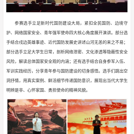
参赛选手立足新时代国防建设大局，紧扣全民国防、边境守
护、网络国家安全、青年强军使命四大核心角度展开演讲。部分选
手结合戍边英雄事迹、近代国防发展史讲述山河无恙的来之不易；
部分选手立足大学生日常，剖析网络泄密、文化渗透等隐蔽性安全
风险，解读总体国家安全观的内涵；还有选手结合自身参军入伍、
军训实践经历，分享青年参与国防建设的切身感悟。选手们跳出空
洞抒情，用真实案例、鲜活细节传递国防意识，展现出当代大学生
明辨是非、心怀家国、勇担使命的精神风貌。