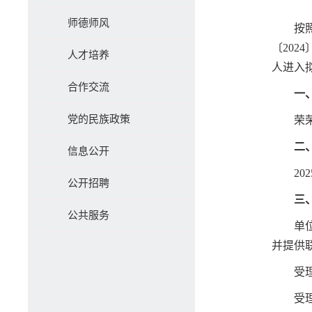
师德师风
按
〔20
人才培养
人进入
合作交流
一
党的民族政策
荣
二
信息公开
20
公开招聘
三
公共服务
单
并提供
受理
受理