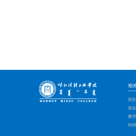
相
招生
就业
教学
科研