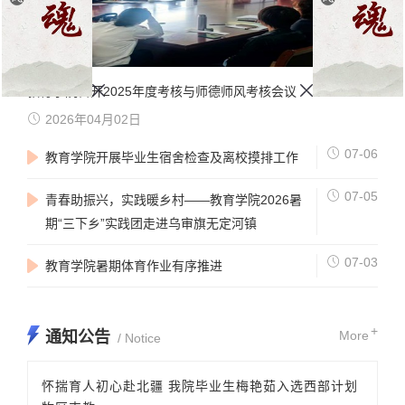
教育学院召开2025年度考核与师德师风考核会议
2026年04月02日
07-06
教育学院开展毕业生宿舍检查及离校摸排工作
07-05
青春助振兴，实践暖乡村——教育学院2026暑
期“三下乡”实践团走进乌审旗无定河镇
07-03
教育学院暑期体育作业有序推进
+
通知公告
More
/ Notice
怀揣育人初心赴北疆 我院毕业生梅艳茹入选西部计划