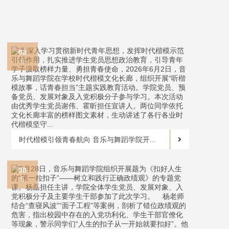
03
6
时代楷模引领青春航向 音乐与舞蹈学院开...
30
5