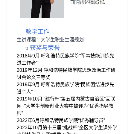
教学工作
主讲课程：大学生职业生涯规划
u
获奖与荣誉
2018
年
9
月 呼和浩特民族学院“军事技能训练先
进工作者”
2019
年
12
月 呼和浩特民族学院思想政治工作研
讨会论文三等奖
2019
年
9
月 呼和浩特民族学院“民族团结进步先
进个人”
2019
年
10
月 “建行杯”第五届内蒙古自治区“互联
网
+
”大学生创新创业大赛中被评为“优秀指导教
师”
2022
年
6
月呼和浩特民族学院“优秀辅导员”
2023
年
10
月第十三届“挑战杯”全区大学生课外学