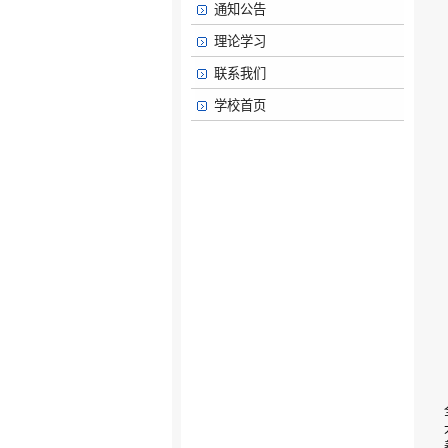
通知公告
理论学习
联系我们
学校首页