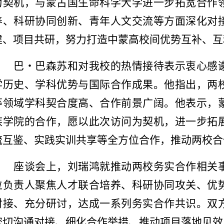
为契机，与蒙古国生命科学大学进一步拓宽合作
养、科研协同创新、青年人文交流等方面深化对
建、项目共研，努力打造中蒙高校间优势互补、互
巴・巴森苏和对
我校
的热情接待表示衷心感
学历史、学科优势与国际合作成果。他指出，两
等领域学科契合度高、合作前景广阔。他表示，
族学院的合作，愿以此次访问为契机，进一步拓
流互鉴、实践实训共享等全方位合作，推动两校合
座谈会上，刘瑞鸿就推动两校务实合作相关
位负责人聚焦人才联合培养、科研协同攻关、优
对接、充分研讨，达成一系列务实合作共识。双
密切沟通对接
、
细化合作举措
、
推动项目落地见效