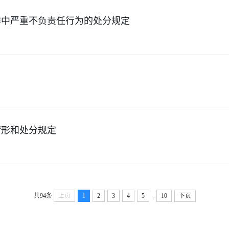
作中严重不负责任行为的处分规定
情形和处分规定
...
共94条
上页
1
2
3
4
5
10
下页